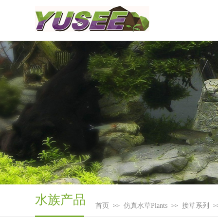
水族产品
首页
仿真水草Plants
接草系列
>>
>>
>