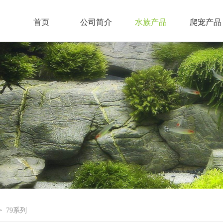
首页
公司简介
水族产品
爬宠产品
79系列
>